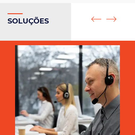
SOL
UÇÕES