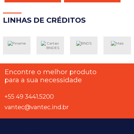
LINH
AS DE CRÉDITOS
Encontre o melhor produto
para a sua necessidade
+55 49 3441.5200
vantec@vantec.ind.br