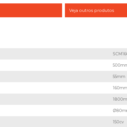
Veja outros produtos
SCM16
500m
55mm
160m
1800
Ø80m
150cv