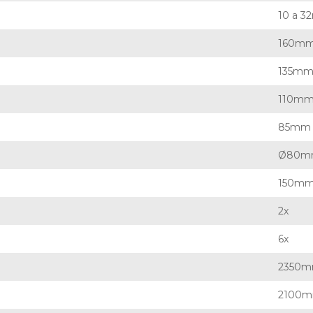
10 a 3
160m
135m
110m
85mm
Ø80m
150m
2x
6x
2350
2100