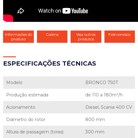
Informações do
Galeria
Veja outros
Fale conosco
produto
produtos
ESP
ECIFICAÇÕES TÉCNICAS
Modelo
BRONCO 750T
Produção estimada
de 110 a 180m³/h
Acionamento
Diesel, Scania 400 CV
Diâmetro do rotor
800 mm
Altura de passagem (toras)
300 mm