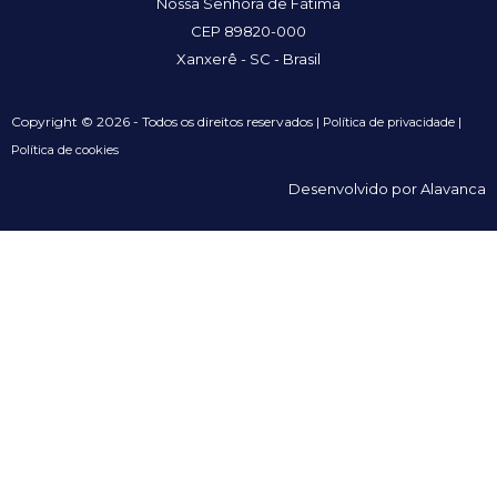
Nossa Senhora de Fátima
CEP 89820-000
Xanxerê - SC - Brasil
Copyright © 2026 - Todos os direitos reservados |
|
Política de privacidade
Política de cookies
Desenvolvido por Alavanca